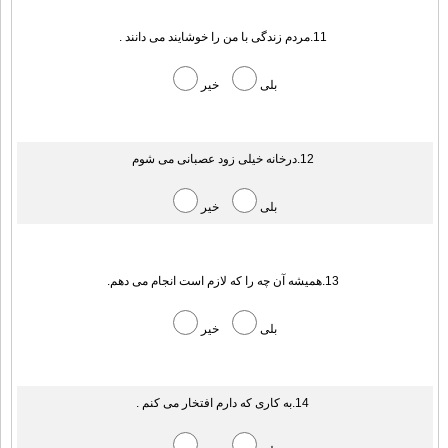
11.مردم زندگی با من را خوشایند می دانند .
بلی
خیر
12.درخانه خیلی زود عصبانی می شوم
بلی
خیر
13.همیشه آن چه را که لازم است انجام می دهم.
بلی
خیر
14.به کاری که دارم افتخار می کنم .