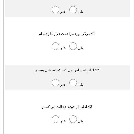
بلی
خیر
41.هرگز مورد مزاحمت قرار نگرفته ام.
بلی
خیر
42.اغلب احساس می کنم که عصبانی هستم.
بلی
خیر
43.اغلب از خودم خجالت می کشم.
بلی
خیر