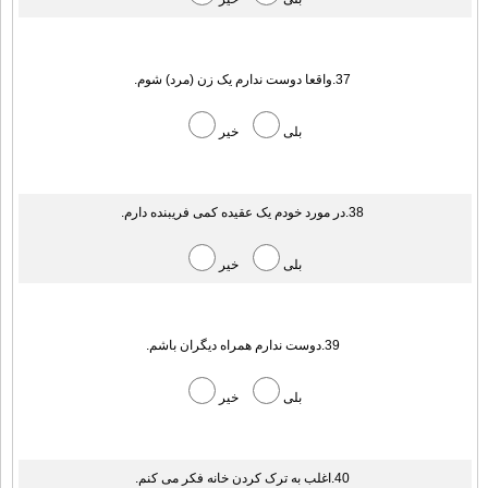
37.واقعا دوست ندارم یک زن (مرد) شوم.
بلی
خیر
38.در مورد خودم یک عقیده کمی فریبنده دارم.
بلی
خیر
39.دوست ندارم همراه دیگران باشم.
بلی
خیر
40.اغلب به ترک کردن خانه فکر می کنم.