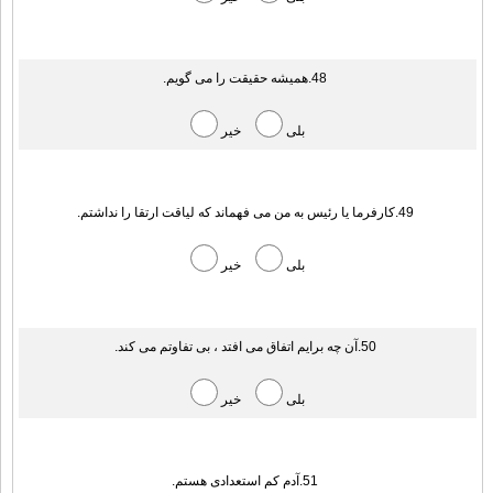
48.همیشه حقیقت را می گویم.
بلی
خیر
49.کارفرما یا رئیس به من می فهماند که لیاقت ارتقا را نداشتم.
بلی
خیر
50.آن چه برایم اتفاق می افتد ، بی تفاوتم می کند.
بلی
خیر
51.آدم کم استعدادی هستم.