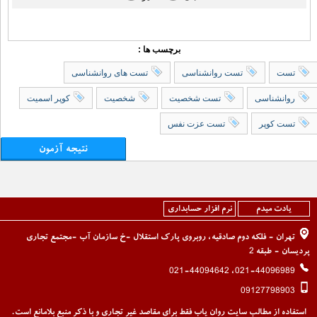
برچسب ها :
تست
تست روانشناسی
تست های روانشناسی
روانشناسی
تست شخصیت
شخصیت
کوپر اسمیت
تست کوپر
تست عزت نفس
نتیجه آزمون
یادت میدم
نرم افزار حسابداری
تهران - فلکه دوم صادقیه، روبروی پارک استقلال -خ سازمان آب -مجتمع تجاری
پردیسان - طبقه 2
021-44096989، 021-44094642
09127798903
استفاده از مطالب سایت روان یاب فقط برای مقاصد غیر تجاری و با ذکر منبع بلامانع است.