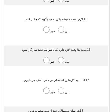
بلی
خیر
15.لازم است همیشه یکی به من بگوید که چکار کنم .
بلی
خیر
16.مدت ها وقت لازم دارم که باشرایط جدید سازگار شوم.
بلی
خیر
17.اغلب به کارهایی که انجام می دهم تاسف می خورم .
بلی
خیر
18.در میان همسالان خود از همه محبوب ترم .