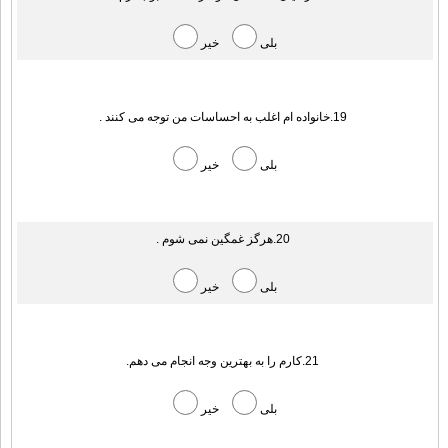
بلی
خیر
19.خانواده ام اغلب به احساسات من توجه می کنند .
بلی
خیر
20.هرگز غمگین نمی شوم .
بلی
خیر
21.کارم را به بهترین وجه انجام می دهم.
بلی
خیر