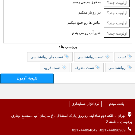
به فرزندم می رسم
در رو باز میکنم
لباس ها رو جمع میکنم
شیر آب رو می بندم
برچسب ها :
تست
تست روانشناسی
تست های روانشناسی
روانشناسی
تست متفرقه
تست فروید
نتیجه آزمون
یادت میدم
نرم افزار حسابداری
تهران - فلکه دوم صادقیه، روبروی پارک استقلال -خ سازمان آب -مجتمع تجاری
پردیسان - طبقه 2
021-44096989، 021-44094642